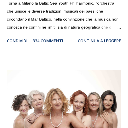
Torna a Milano la Baltic Sea Youth Philharmonic, l'orchestra
che unisce le diverse tradizioni musicali dei paesi che
circondano il Mar Baltico, nella convinzione che la musica non
conosca né confini né limiti, sia di natura geografica che di
genere. Il tour, realizzato grazie al sostegno di Saipem,
CONDIVIDI
334 COMMENTI
CONTINUA A LEGGERE
debutterà il 10 settembre a Heiden, in Germania, e toccherà, in
dieci giorni, nove differenti città in Svizzera, Italia, Danimarca e
Polonia. In Italia la Baltic Sea Youth Philharmonic sarà a Milano
il 14 settembre nel suggestivo contesto della Basilica di Santa
Maria delle Grazie, ospite dell’Associazione Musicale ArteViva,
e a Verona il 15 settembre al Teatro Filarmonico per il festival
“Settembre dell’Accademia” dove si esibirà per il secondo anno
consecutivo. Il pubblico milanese avrà il piacere di applaudire i
giovani artisti della Baltic Sea Youth Philharmonic per la quarta
volta. L’orchestra, fondata nel 2008 da Kristjan Järvi (affiancato
da un prestigioso consiglio di consulent...