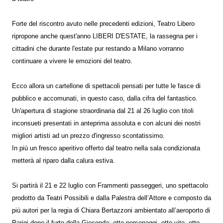
Forte del riscontro avuto nelle precedenti edizioni, Teatro Libero
ripropone anche quest'anno LIBERI D'ESTATE, la rassegna per i
cittadini che durante l'estate pur restando a Milano vorranno
continuare a vivere le emozioni del teatro.
Ecco allora un cartellone di spettacoli pensati per tutte le fasce di
pubblico e accomunati, in questo caso, dalla cifra del fantastico.
Un'apertura di stagione straordinaria dal 21 al 26 luglio con titoli
inconsueti presentati in anteprima assoluta e con alcuni dei nostri
migliori artisti ad un prezzo d'ingresso scontatissimo.
In più un fresco aperitivo offerto dal teatro nella sala condizionata
metterà al riparo dalla calura estiva.
Si partirà il 21 e 22 luglio con Frammenti passeggeri, uno spettacolo
prodotto da Teatri Possibili e dalla Palestra dell’Attore e composto da
più autori per la regia di Chiara Bertazzoni ambientato all’aeroporto di
Parigi dopo il furto della Gioconda: otto personaggi, otto vite, otto