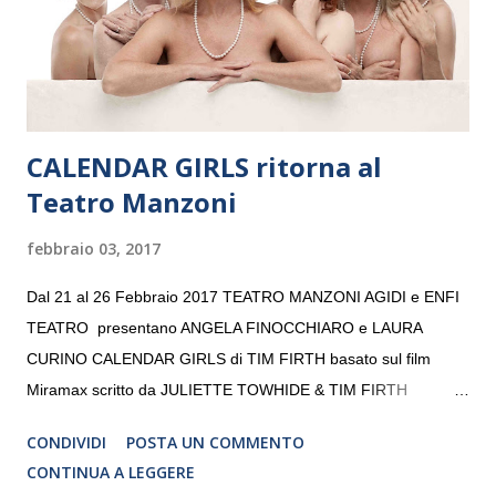
volta. L’orchestra, fondata nel 2008 da Kristjan Järvi (affiancato
da un prestigioso consiglio di consulent...
CALENDAR GIRLS ritorna al
Teatro Manzoni
febbraio 03, 2017
Dal 21 al 26 Febbraio 2017 TEATRO MANZONI AGIDI e ENFI
TEATRO presentano ANGELA FINOCCHIARO e LAURA
CURINO CALENDAR GIRLS di TIM FIRTH basato sul film
Miramax scritto da JULIETTE TOWHIDE & TIM FIRTH
Traduzione e adattamento STEFANIA BERTOLA Regia
CONDIVIDI
POSTA UN COMMENTO
CRISTINA PEZZOLI
CONTINUA A LEGGERE