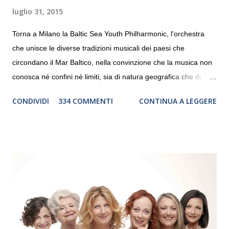
luglio 31, 2015
Torna a Milano la Baltic Sea Youth Philharmonic, l'orchestra
che unisce le diverse tradizioni musicali dei paesi che
circondano il Mar Baltico, nella convinzione che la musica non
conosca né confini né limiti, sia di natura geografica che di
genere. Il tour, realizzato grazie al sostegno di Saipem,
CONDIVIDI
334 COMMENTI
CONTINUA A LEGGERE
debutterà il 10 settembre a Heiden, in Germania, e toccherà, in
dieci giorni, nove differenti città in Svizzera, Italia, Danimarca e
Polonia. In Italia la Baltic Sea Youth Philharmonic sarà a Milano
il 14 settembre nel suggestivo contesto della Basilica di Santa
Maria delle Grazie, ospite dell’Associazione Musicale ArteViva,
e a Verona il 15 settembre al Teatro Filarmonico per il festival
“Settembre dell’Accademia” dove si esibirà per il secondo anno
consecutivo. Il pubblico milanese avrà il piacere di applaudire i
giovani artisti della Baltic Sea Youth Philharmonic per la quarta