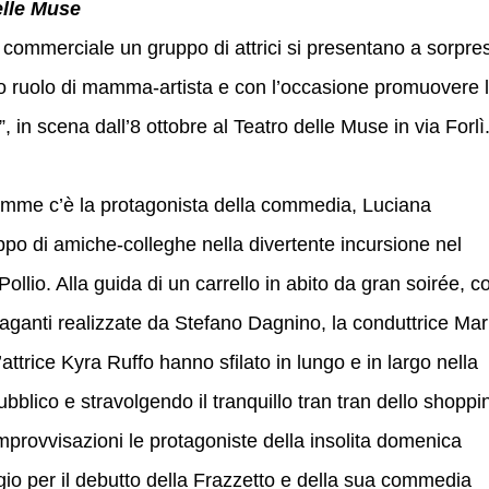
elle Muse
commerciale un gruppo di attrici si presentano a sorpre
loro ruolo di mamma-artista e con l’occasione promuovere 
 in scena dall’8 ottobre al Teatro delle Muse in via Forlì
amme c’è la protagonista della commedia, Luciana
ppo di amiche-colleghe nella divertente incursione nel
llio. Alla guida di un carrello in abito da gran soirée, c
vaganti realizzate da Stefano Dagnino, la conduttrice Mar
attrice Kyra Ruffo hanno sfilato in lungo e in largo nella
pubblico e stravolgendo il tranquillo tran tran dello shoppi
improvvisazioni le protagoniste della insolita domenica
ggio per il debutto della Frazzetto e della sua commedia