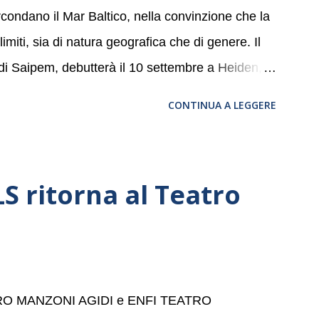
ircondano il Mar Baltico, nella convinzione che la
miti, sia di natura geografica che di genere. Il
 di Saipem, debutterà il 10 settembre a Heiden, in
, nove differenti città in Svizzera, Italia,
CONTINUA A LEGGERE
altic Sea Youth Philharmonic sarà a Milano il 14
della Basilica di Santa Maria delle Grazie, ospite
a, e a Verona il 15 settembre al Teatro
 ritorna al Teatro
bre dell’Accademia” dove si esibirà per il secondo
se avrà il piacere di applaudire i giovani artisti
 per la quarta volta. L’orchestra, fondata nel
a un prestigioso consiglio di consulent...
ATRO MANZONI AGIDI e ENFI TEATRO