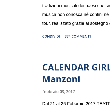
tradizioni musicali dei paesi che c
musica non conosca né confini né li
tour, realizzato grazie al sostegno
Germania, e toccherà, in dieci giorni
CONDIVIDI
334 COMMENTI
Danimarca e Polonia. In Italia la B
settembre nel suggestivo contesto 
dell’Associazione Musicale ArteViv
CALENDAR GIRLS
Filarmonico per il festival “Settem
Manzoni
anno consecutivo. Il pubblico milane
della Baltic Sea Youth Philharmonic
febbraio 03, 2017
2008 da Kristjan Järvi (affiancato d
Dal 21 al 26 Febbraio 2017 TE