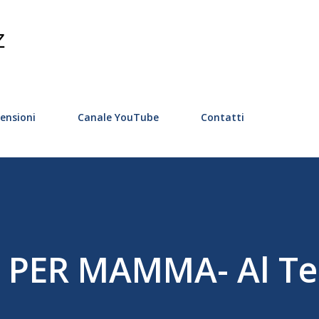
Passa ai contenuti principali
Z
ensioni
Canale YouTube
Contatti
I PER MAMMA- Al Te