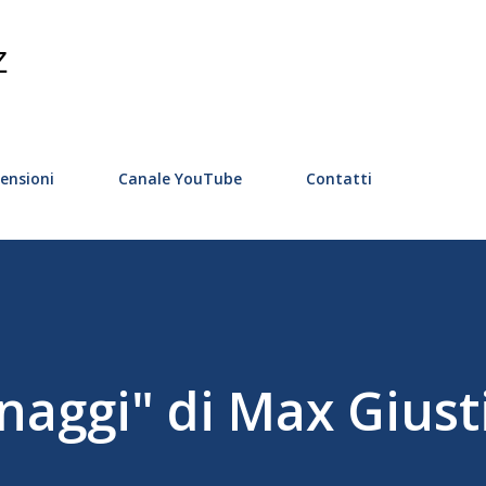
Passa ai contenuti principali
Z
ensioni
Canale YouTube
Contatti
naggi" di Max Giusti