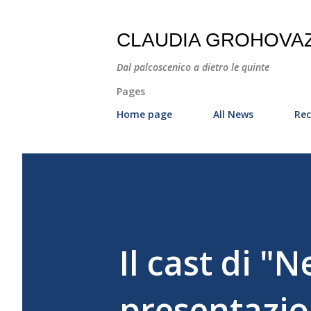
CLAUDIA GROHOVA
Dal palcoscenico a dietro le quinte
Pages
Home page
All News
Rec
Il cast di "
presentazio