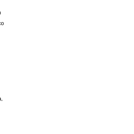
h
co
a,