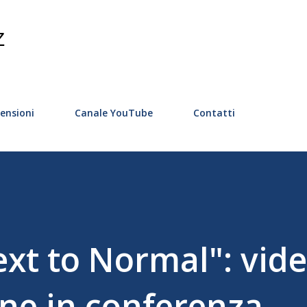
Passa ai contenuti principali
Z
ensioni
Canale YouTube
Contatti
Next to Normal": vide
ne in conferenza.