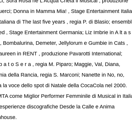
erci, Sora Rosa ne L’Acqua Cheta il Musical , produzione
erci; Donna in Mamma Mia! , Stage Entertainment Italia
taliana di The last five years , regia P. di Blasio; ensemb
 , Stage Entertainment Germania; Liz Imbrie in A lt a s
lla, Bombalurina, Demeter, Jellylorum e Gumbie in Cats ,
reen in RENT , produzione Pavarotti International;
 b a t o S e r a , regia M. Piparo; Maggie, Val, Diana,
a della Rancia, regia S. Marconi; Nanette in No, no,
a la voce dello spot di Natale della CocaCola nel 2000.
TA come Miglior Performer Femminile di Musical in Itali
esperienze discografiche Desde la Calle e Anima
nhouse.