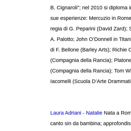
B. Cignaroli”; nel 2010 si diploma 
sue esperienze: Mercuzio in Romeo
regia di G. Peparini (David Zard); 
A. Palotto; John O’Donnell in Titan
di F. Bellone (Barley Arts); Richi
(Compagnia della Rancia); Platone/
(Compagnia della Rancia); Tom Wing
Iacomelli (Scuola D’Arte Drammati
Laura Adriani - Natalie
Nata a Roma
canto sin da bambina; approfondisc