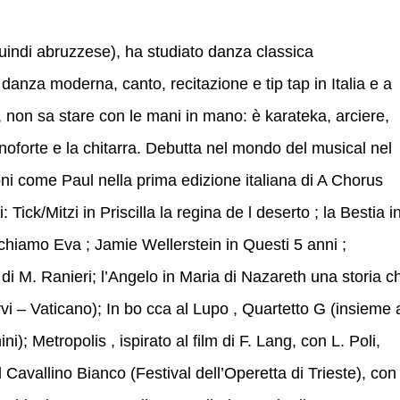
uindi abruzzese), ha studiato danza classica
anza moderna, canto, recitazione e tip tap in Italia e a
, non sa stare con le mani in mano: è karateka, arciere,
ianoforte e la chitarra. Debutta nel mondo del musical nel
oni come Paul nella prima edizione italiana di A Chorus
 Tick/Mitzi in Priscilla la regina de l deserto ; la Bestia i
 chiamo Eva ; Jamie Wellerstein in Questi 5 anni ;
a di M. Ranieri; l’Angelo in Maria di Nazareth una storia c
i – Vaticano); In bo cca al Lupo , Quartetto G (insieme 
); Metropolis , ispirato al film di F. Lang, con L. Poli,
Al Cavallino Bianco (Festival dell’Operetta di Trieste), con