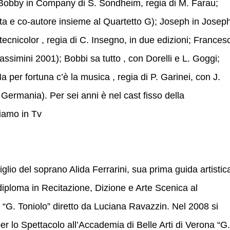
 Bobby in Company di S. Sondheim, regia di M. Farau;
a e co-autore insieme al Quartetto G); Joseph in Josep
n tecnicolor , regia di C. Insegno, in due edizioni; Frances
ssimini 2001); Bobbi sa tutto , con Dorelli e L. Goggi;
 per fortuna c’è la musica , regia di P. Garinei, con J.
Germania). Per sei anni è nel cast fisso della
diamo in Tv
iglio del soprano Alida Ferrarini, sua prima guida artistic
iploma in Recitazione, Dizione e Arte Scenica al
. Toniolo” diretto da Luciana Ravazzin. Nel 2008 si
r lo Spettacolo all’Accademia di Belle Arti di Verona “G.