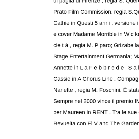
di paglia di Firenze , regia S. Qu
Prato Film Commission, regia S.Qu
Cathie in Questi 5 anni , versione i
e cover Madame Morrible in Wic ked
cie t à , regia M. Piparo; Grizabe
Stage Entertainment Germania; Mau
Annette in L a F e b b r e d e l S a
Cassie in A Chorus Line , Compagni
Nanette , regia M. Foschini. È stat
Sempre nel 2000 vince il premio IM
per Maureen in RENT . Tra le sue 
Revuelta con El V and The Garde