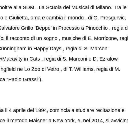
inoltre alla SDM - La Scuola del Musical di Milano. Tra le
 e Giulietta, ama e cambia il mondo , di G. Presgurvic,
Salvatore Grillo ‘Beppe’ in Processo a Pinocchio , regia d
ic, il racconto di un sogno , musiche di E. Morricone, reg
e Cunningham in Happy Days , regia di S. Marconi
Macavity in Cats , regia di S. Marconi e D. Ezralow
field ne Lo Zoo di Vetro , di T. Williams, regia di M.
ca “Paolo Grassi”).
 il 4 aprile del 1994, comincia a studiare recitazione e
e il metodo Maisner a New York, e, nel 2014, si avvicin