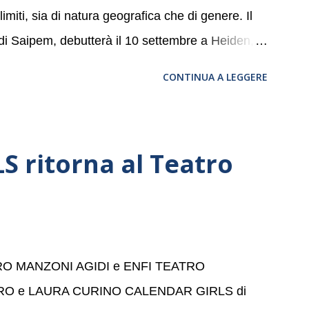
miti, sia di natura geografica che di genere. Il
 di Saipem, debutterà il 10 settembre a Heiden, in
, nove differenti città in Svizzera, Italia,
CONTINUA A LEGGERE
altic Sea Youth Philharmonic sarà a Milano il 14
della Basilica di Santa Maria delle Grazie, ospite
a, e a Verona il 15 settembre al Teatro
 ritorna al Teatro
bre dell’Accademia” dove si esibirà per il secondo
se avrà il piacere di applaudire i giovani artisti
 per la quarta volta. L’orchestra, fondata nel
a un prestigioso consiglio di consulent...
ATRO MANZONI AGIDI e ENFI TEATRO
RO e LAURA CURINO CALENDAR GIRLS di