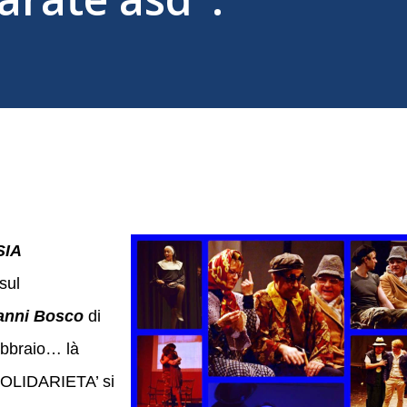
SIA
sul
vanni Bosco
di
febbraio… là
SOLIDARIETA’ si