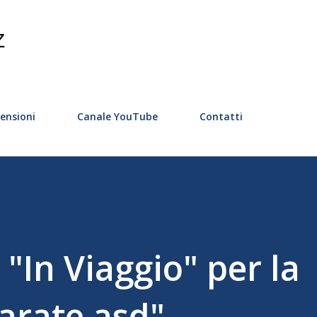
Passa ai contenuti principali
Z
ensioni
Canale YouTube
Contatti
"In Viaggio" per la
arate asd".