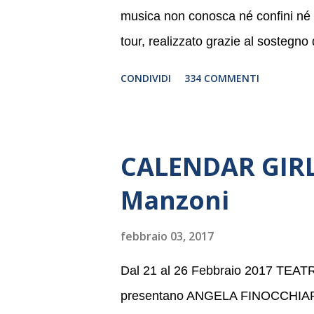
musica non conosca né confini né li
tour, realizzato grazie al sostegno
Germania, e toccherà, in dieci giorni
CONDIVIDI
334 COMMENTI
Danimarca e Polonia. In Italia la B
settembre nel suggestivo contesto 
dell’Associazione Musicale ArteViv
CALENDAR GIRLS
Filarmonico per il festival “Settem
Manzoni
anno consecutivo. Il pubblico milane
della Baltic Sea Youth Philharmonic
febbraio 03, 2017
2008 da Kristjan Järvi (affiancato d
Dal 21 al 26 Febbraio 2017 TE
presentano ANGELA FINOCCHIA