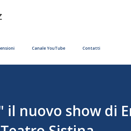
Passa ai contenuti principali
Z
ensioni
Canale YouTube
Contatti
 il nuovo show di E
Teatro Sistina.