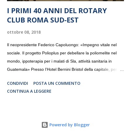
I PRIMI 40 ANNI DEL ROTARY
CLUB ROMA SUD-EST
ottobre 08, 2018
Il neopresidente Federico Capoluongo: «Impegno vitale nel
sociale. Il progetto Polioplus per debellare la poliomelite nel
mondo, ippoterapia per i malati di Sla, attività sanitaria in
Guatemala» Presso l’Hotel Bernini Bristol della capitale, per la
prima volta, sono stati presentati alla stampa i progetti in
CONDIVIDI
POSTA UN COMMENTO
programmazione del Rotary Club Roma Sud-Est che festeggia
CONTINUA A LEGGERE
i quaranta anni di attività. Un’occasione per raccontare al
mondo esterno i valori in cui il Club crede fermamente e che
muovono le azioni dei soci che lo compongono. Infatti le attività
che svolge il Rotary sono principalmente di volontariato e
Powered by Blogger
riguardano sia il territorio che le missioni all’estero in paesi in