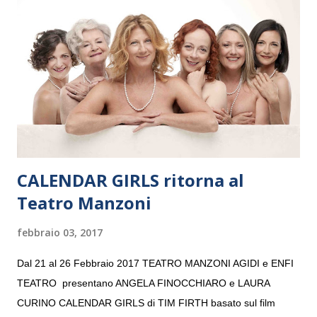
e a Verona il 15 settembre al Teatro Filarmonico per il festival
“Settembre dell’Accademia” dove si esibirà per il secondo anno
consecutivo. Il pubblico milanese avrà il piacere di applaudire i
giovani artisti della Baltic Sea Youth Philharmonic per la quarta
volta. L’orchestra, fondata nel 2008 da Kristjan Järvi (affiancato
da un prestigioso consiglio di consulent...
CALENDAR GIRLS ritorna al
Teatro Manzoni
febbraio 03, 2017
Dal 21 al 26 Febbraio 2017 TEATRO MANZONI AGIDI e ENFI
TEATRO presentano ANGELA FINOCCHIARO e LAURA
CURINO CALENDAR GIRLS di TIM FIRTH basato sul film