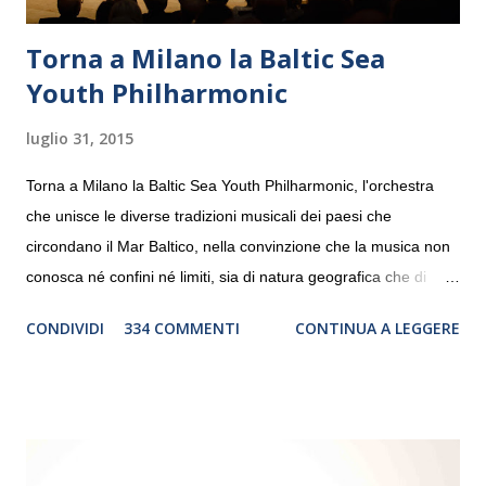
Torna a Milano la Baltic Sea
Youth Philharmonic
luglio 31, 2015
Torna a Milano la Baltic Sea Youth Philharmonic, l'orchestra
che unisce le diverse tradizioni musicali dei paesi che
circondano il Mar Baltico, nella convinzione che la musica non
conosca né confini né limiti, sia di natura geografica che di
genere. Il tour, realizzato grazie al sostegno di Saipem,
CONDIVIDI
334 COMMENTI
CONTINUA A LEGGERE
debutterà il 10 settembre a Heiden, in Germania, e toccherà, in
dieci giorni, nove differenti città in Svizzera, Italia, Danimarca e
Polonia. In Italia la Baltic Sea Youth Philharmonic sarà a Milano
il 14 settembre nel suggestivo contesto della Basilica di Santa
Maria delle Grazie, ospite dell’Associazione Musicale ArteViva,