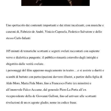
Uno spettacolo dai contenuti importanti e dai ritmi incalzanti, con musiche e
canzoni di, Fabrizio de Andrè, Vinicio Caposela, Federico Salvatore e dello
stesso Carlo Infanti
105 minuti di tematiche scottanti e segreti svelati raccontati con sapiente
verve e dialettica pungente; il pubblico rimarrà coinvolto dagli intrighi e
sbigottito dalle verità svelate.
i personaggi del film appaiono magicamente in teatro….e si assiste a duetti e
scambi di battute con partecipazioni davvero illustri, a partire dalla figlia di
Aldo Moro, Maria Fida Moro, fino a Francesco Forte (ex minsitro) e
all’onorevole Falco Accame, dal generale Piero La Porta all’ex
vicepresidente della dc Giovanni Galloni, fino ad arrivare alle scottanti
rivelazioni di un ex agente gladio, nome in codice franz.