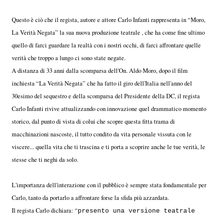
Questo è ciò che il regista, autore e attore Carlo Infanti rappresenta in “Moro,
La Verità Negata” la sua nuova produzione teatrale , che ha come fine ultimo
quello di farci guardare la realtà con i nostri occhi, di farci affrontare quelle
verità che troppo a lungo ci sono state negate.
A distanza di 33 anni dalla scomparsa dell'On. Aldo Moro, dopo il film
inchiesta “La Verità Negata” che ha fatto il giro dell'Italia nell'anno del
30esimo del sequestro e della scomparsa del Presidente della DC, il regista
Carlo Infanti rivive attualizzando con innovazione quel drammatico momento
storico, dal punto di vista di colui che scopre questa fitta trama di
macchinazioni nascoste, il tutto condito da vita personale vissuta con le
viscere... quella vita che ti trascina e ti porta a scoprire anche le tue verità, le
stesse che ti neghi da solo.
L'importanza dell'interazione con il pubblico è sempre stata fondamentale per
Carlo, tanto da portarlo a affrontare forse la sfida più azzardata.
Il regista Carlo dichiara: “
presento una versione teatrale