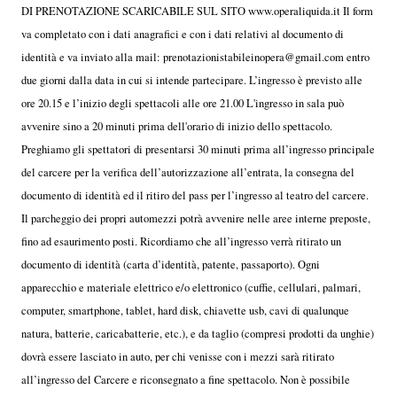
DI PRENOTAZIONE SCARICABILE SUL SITO www.operaliquida.it Il form
va completato con i dati anagrafici e con i dati relativi al documento di
identità e va inviato alla mail: prenotazionistabileinopera@gmail.com entro
due giorni dalla data in cui si intende partecipare. L’ingresso è previsto alle
ore 20.15 e l’inizio degli spettacoli alle ore 21.00 L'ingresso in sala può
avvenire sino a 20 minuti prima dell'orario di inizio dello spettacolo.
Preghiamo gli spettatori di presentarsi 30 minuti prima all’ingresso principale
del carcere per la verifica dell’autorizzazione all’entrata, la consegna del
documento di identità ed il ritiro del pass per l’ingresso al teatro del carcere.
Il parcheggio dei propri automezzi potrà avvenire nelle aree interne preposte,
fino ad esaurimento posti. Ricordiamo che all’ingresso verrà ritirato un
documento di identità (carta d’identità, patente, passaporto). Ogni
apparecchio e materiale elettrico e/o elettronico (cuffie, cellulari, palmari,
computer, smartphone, tablet, hard disk, chiavette usb, cavi di qualunque
natura, batterie, caricabatterie, etc.), e da taglio (compresi prodotti da unghie)
dovrà essere lasciato in auto, per chi venisse con i mezzi sarà ritirato
all’ingresso del Carcere e riconsegnato a fine spettacolo. Non è possibile