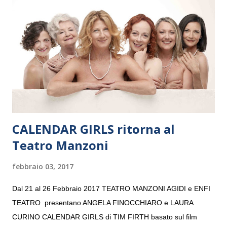
e a Verona il 15 settembre al Teatro Filarmonico per il festival
“Settembre dell’Accademia” dove si esibirà per il secondo anno
consecutivo. Il pubblico milanese avrà il piacere di applaudire i
giovani artisti della Baltic Sea Youth Philharmonic per la quarta
volta. L’orchestra, fondata nel 2008 da Kristjan Järvi (affiancato
da un prestigioso consiglio di consulent...
CALENDAR GIRLS ritorna al
Teatro Manzoni
febbraio 03, 2017
Dal 21 al 26 Febbraio 2017 TEATRO MANZONI AGIDI e ENFI
TEATRO presentano ANGELA FINOCCHIARO e LAURA
CURINO CALENDAR GIRLS di TIM FIRTH basato sul film