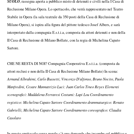
SUOLO
, rassegna aperta a pubblico misto di detenuti e civili nella I Casa di
Reclusione Milano Opera. Lo spettacolo, che verrà rappresentato nel Teatro
Stabile in Opera (la sala teatrale da 350 posti della Casa di Reclusione di
Milano Opera), si ispira alla figura del pittore tedesco Josef Albers, e sarà
interpretato dalla compagnia E.s.t.i.a, composta da attori detenuti e non della
II Casa di Reclusione di Milano Bollate, con la regia di Michelina Capato
Sartore.
CHE NE RESTA DI NOI? Compagnia Cooperativa E.s.t.i.a. (composta da
attori reclusi e non della II Casa di Reclusione Milano Bollate) In scena:
Armand Albrahimi, Carlo Bussetti, Vincenzo D'alfonso, Bruno Nocito, Paola
Manfredini, Cesare Mannatrizio Luci: Juan Carlos Tineo Reyes Elementi
scenografici: Maddalena Ferraresi Costumi: Lapi Lou Coordinamento
registico: Michelina Capato Sartore Coordinamento drammaturgico: Renato
Gabrielli, Michelina Capato Sartore Coordinamento coreografico: Claudia
Casolaro
In questo spettacolo senza parole c’è una domanda che incombe sul pubblico e