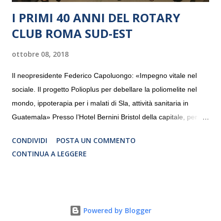
I PRIMI 40 ANNI DEL ROTARY
CLUB ROMA SUD-EST
ottobre 08, 2018
Il neopresidente Federico Capoluongo: «Impegno vitale nel
sociale. Il progetto Polioplus per debellare la poliomelite nel
mondo, ippoterapia per i malati di Sla, attività sanitaria in
Guatemala» Presso l’Hotel Bernini Bristol della capitale, per la
prima volta, sono stati presentati alla stampa i progetti in
CONDIVIDI
POSTA UN COMMENTO
programmazione del Rotary Club Roma Sud-Est che festeggia
CONTINUA A LEGGERE
i quaranta anni di attività. Un’occasione per raccontare al
mondo esterno i valori in cui il Club crede fermamente e che
muovono le azioni dei soci che lo compongono. Infatti le attività
che svolge il Rotary sono principalmente di volontariato e
Powered by Blogger
riguardano sia il territorio che le missioni all’estero in paesi in