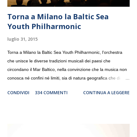
Torna a Milano la Baltic Sea
Youth Philharmonic
luglio 31, 2015
Torna a Milano la Baltic Sea Youth Philharmonic, l'orchestra
che unisce le diverse tradizioni musicali dei paesi che
circondano il Mar Baltico, nella convinzione che la musica non
conosca né confini né limiti, sia di natura geografica che di
genere. Il tour, realizzato grazie al sostegno di Saipem,
CONDIVIDI
334 COMMENTI
CONTINUA A LEGGERE
debutterà il 10 settembre a Heiden, in Germania, e toccherà, in
dieci giorni, nove differenti città in Svizzera, Italia, Danimarca e
Polonia. In Italia la Baltic Sea Youth Philharmonic sarà a Milano
il 14 settembre nel suggestivo contesto della Basilica di Santa
Maria delle Grazie, ospite dell’Associazione Musicale ArteViva,