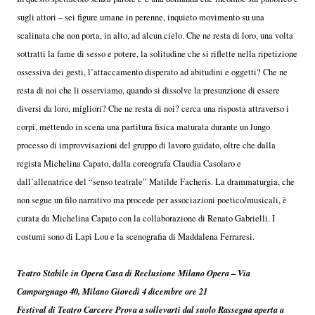
sugli attori – sei figure umane in perenne, inquieto movimento su una
scalinata che non porta, in alto, ad alcun cielo. Che ne resta di loro, una volta
sottratti la fame di sesso e potere, la solitudine che si riflette nella ripetizione
ossessiva dei gesti, l’attaccamento disperato ad abitudini e oggetti? Che ne
resta di noi che li osserviamo, quando si dissolve la presunzione di essere
diversi da loro, migliori? Che ne resta di noi? cerca una risposta attraverso i
corpi, mettendo in scena una partitura fisica maturata durante un lungo
processo di improvvisazioni del gruppo di lavoro guidato, oltre che dalla
regista Michelina Capato, dalla coreografa Claudia Casolaro e
dall’allenatrice del “senso teatrale” Matilde Facheris. La drammaturgia, che
non segue un filo narrativo ma procede per associazioni poetico/musicali, è
curata da Michelina Capato con la collaborazione di Renato Gabrielli. I
costumi sono di Lapi Lou e la scenografia di Maddalena Ferraresi.
Teatro Stabile in Opera Casa di Reclusione Milano Opera – Via
Camporgnago 40, Milano Giovedì 4 dicembre ore 21
Festival di Teatro Carcere Prova a sollevarti dal suolo Rassegna aperta a