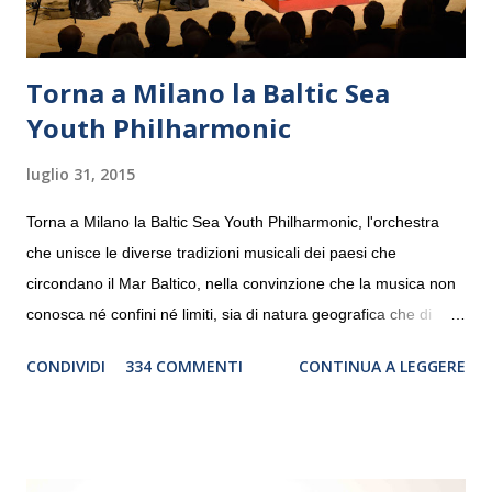
Torna a Milano la Baltic Sea
Youth Philharmonic
luglio 31, 2015
Torna a Milano la Baltic Sea Youth Philharmonic, l'orchestra
che unisce le diverse tradizioni musicali dei paesi che
circondano il Mar Baltico, nella convinzione che la musica non
conosca né confini né limiti, sia di natura geografica che di
genere. Il tour, realizzato grazie al sostegno di Saipem,
CONDIVIDI
334 COMMENTI
CONTINUA A LEGGERE
debutterà il 10 settembre a Heiden, in Germania, e toccherà, in
dieci giorni, nove differenti città in Svizzera, Italia, Danimarca e
Polonia. In Italia la Baltic Sea Youth Philharmonic sarà a Milano
il 14 settembre nel suggestivo contesto della Basilica di Santa