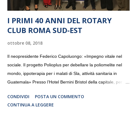
I PRIMI 40 ANNI DEL ROTARY
CLUB ROMA SUD-EST
ottobre 08, 2018
Il neopresidente Federico Capoluongo: «Impegno vitale nel
sociale. Il progetto Polioplus per debellare la poliomelite nel
mondo, ippoterapia per i malati di Sla, attività sanitaria in
Guatemala» Presso l’Hotel Bernini Bristol della capitale, per la
prima volta, sono stati presentati alla stampa i progetti in
CONDIVIDI
POSTA UN COMMENTO
programmazione del Rotary Club Roma Sud-Est che festeggia
CONTINUA A LEGGERE
i quaranta anni di attività. Un’occasione per raccontare al
mondo esterno i valori in cui il Club crede fermamente e che
muovono le azioni dei soci che lo compongono. Infatti le attività
che svolge il Rotary sono principalmente di volontariato e