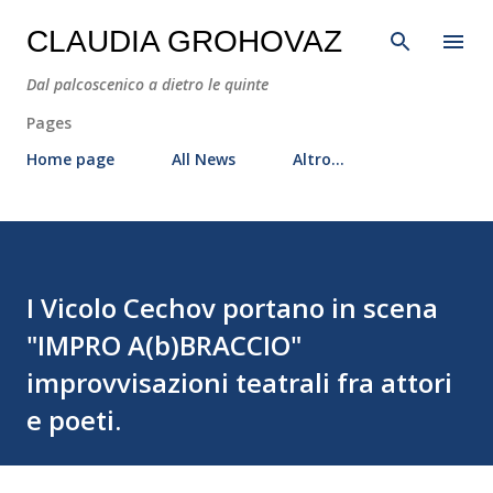
Passa ai contenuti principali
CLAUDIA GROHOVAZ
Dal palcoscenico a dietro le quinte
Pages
Home page
All News
Altro…
I Vicolo Cechov portano in scena
"IMPRO A(b)BRACCIO"
improvvisazioni teatrali fra attori
e poeti.