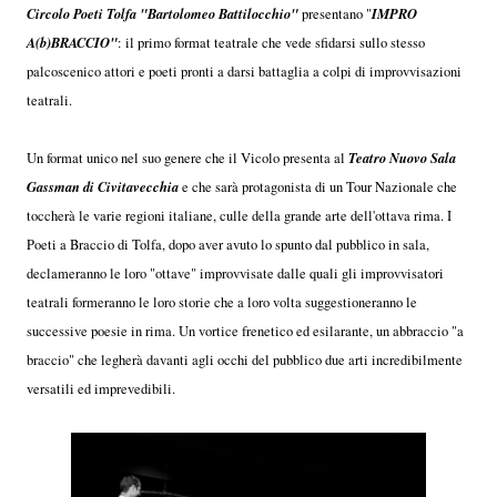
Circolo Poeti Tolfa "Bartolomeo Battilocchio"
IMPRO
presentano "
A(b)BRACCIO"
: il primo format teatrale che vede sfidarsi sullo stesso
palcoscenico attori e poeti pronti a darsi battaglia a colpi di improvvisazioni
teatrali.
Teatro Nuovo Sala
Un format unico nel suo genere che il Vicolo presenta al
Gassman di Civitavecchia
e che sarà protagonista di un Tour Nazionale che
toccherà le varie regioni italiane, culle della grande arte dell'ottava rima. I
Poeti a Braccio di Tolfa, dopo aver avuto lo spunto dal pubblico in sala,
declameranno le loro "ottave" improvvisate dalle quali gli improvvisatori
teatrali formeranno le loro storie che a loro volta suggestioneranno le
successive poesie in rima. Un vortice frenetico ed esilarante, un abbraccio "a
braccio" che legherà davanti agli occhi del pubblico due arti incredibilmente
versatili ed imprevedibili.