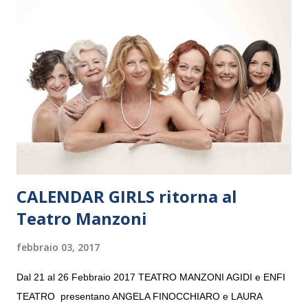
Maria delle Grazie, ospite dell’Associazione Musicale ArteViva,
e a Verona il 15 settembre al Teatro Filarmonico per il festival
“Settembre dell’Accademia” dove si esibirà per il secondo anno
consecutivo. Il pubblico milanese avrà il piacere di applaudire i
giovani artisti della Baltic Sea Youth Philharmonic per la quarta
volta. L’orchestra, fondata nel 2008 da Kristjan Järvi (affiancato
da un prestigioso consiglio di consulent...
CALENDAR GIRLS ritorna al
Teatro Manzoni
febbraio 03, 2017
Dal 21 al 26 Febbraio 2017 TEATRO MANZONI AGIDI e ENFI
TEATRO presentano ANGELA FINOCCHIARO e LAURA