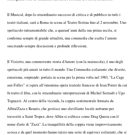
Il Musical, dopo lo straordinario successo di critica e di pubblico in tutti i
teatri italiani, sarà a Roma in scena al Teatro Sistina fino al 2 novembre. Uno
spettacolo intramontabile che, a quarant’anni dalla sua prima uscita, si
conferma sempre di grande attualità, una commedia che esalta l’amore
suscitando sempre discussioni e profonde riflessioni.
Il Vizietto, una commovente storia d'Amore (con la maiuscola), è uno degli
spettacoli più amati in tutto il mondo. Una Commedia esilarante che diverte,
emoziona, sorprende: portata in scena per la prima volta nel 1983, “La Cage
aux Folles” si ispira all’omonima opera teatrale francese di Jean Poiret da cui
fu tratto il film, con le straordinarie interpretazioni di Michel Serrault e Ugo
Tognazzi. Al centro della vicenda, la coppia sentimentale formata da
Albin/Zaza e Renato, che gestisce uno sfavillante locale notturno per
travestiti a Saint Tropez, dove Albin si esibisce come Drag Queen con il
nome d'arte di "Zazà". La tranquillità della coppia viene improvvisamente
scossa e da quel momento hanno inizio una serie di equivoci esilaranti, che si