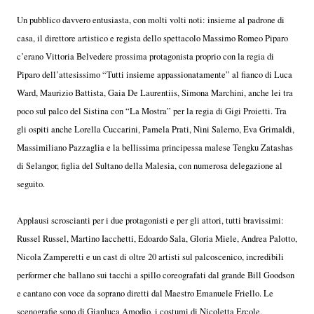
Un pubblico davvero entusiasta, con molti volti noti: insieme al padrone di
casa, il direttore artistico e regista dello spettacolo Massimo Romeo Piparo
c’erano Vittoria Belvedere prossima protagonista proprio con la regia di
Piparo dell’attesissimo “Tutti insieme appassionatamente” al fianco di Luca
Ward, Maurizio Battista, Gaia De Laurentiis, Simona Marchini, anche lei tra
poco sul palco del Sistina con “La Mostra” per la regia di Gigi Proietti. Tra
gli ospiti anche Lorella Cuccarini, Pamela Prati, Nini Salerno, Eva Grimaldi,
Massimiliano Pazzaglia e la bellissima principessa malese Tengku Zatashas
di Selangor, figlia del Sultano della Malesia, con numerosa delegazione al
seguito.
Applausi scroscianti per i due protagonisti e per gli attori, tutti bravissimi:
Russel Russel, Martino Iacchetti, Edoardo Sala, Gloria Miele, Andrea Palotto,
Nicola Zamperetti e un cast di oltre 20 artisti sul palcoscenico, incredibili
performer che ballano sui tacchi a spillo coreografati dal grande Bill Goodson
e cantano con voce da soprano diretti dal Maestro Emanuele Friello. Le
scenografie sono di Gianluca Amodio, i costumi di Nicoletta Ercole.