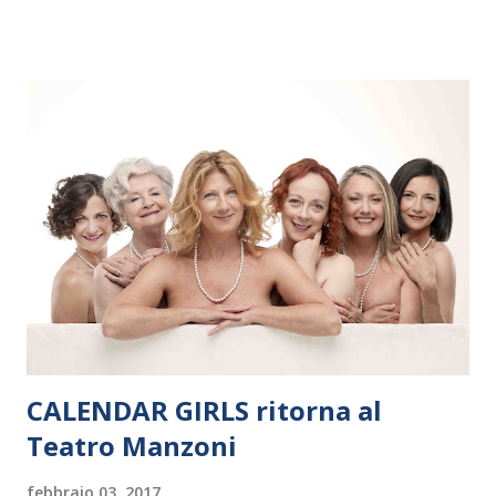
dieci giorni, nove differenti città in Svizzera, Italia, Danimarca e
Polonia. In Italia la Baltic Sea Youth Philharmonic sarà a Milano
il 14 settembre nel suggestivo contesto della Basilica di Santa
Maria delle Grazie, ospite dell’Associazione Musicale ArteViva,
e a Verona il 15 settembre al Teatro Filarmonico per il festival
“Settembre dell’Accademia” dove si esibirà per il secondo anno
consecutivo. Il pubblico milanese avrà il piacere di applaudire i
giovani artisti della Baltic Sea Youth Philharmonic per la quarta
volta. L’orchestra, fondata nel 2008 da Kristjan Järvi (affiancato
da un prestigioso consiglio di consulent...
CALENDAR GIRLS ritorna al
Teatro Manzoni
febbraio 03, 2017