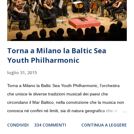
Torna a Milano la Baltic Sea
Youth Philharmonic
luglio 31, 2015
Torna a Milano la Baltic Sea Youth Philharmonic, l'orchestra
che unisce le diverse tradizioni musicali dei paesi che
circondano il Mar Baltico, nella convinzione che la musica non
conosca né confini né limiti, sia di natura geografica che di
genere. Il tour, realizzato grazie al sostegno di Saipem,
CONDIVIDI
334 COMMENTI
CONTINUA A LEGGERE
debutterà il 10 settembre a Heiden, in Germania, e toccherà, in