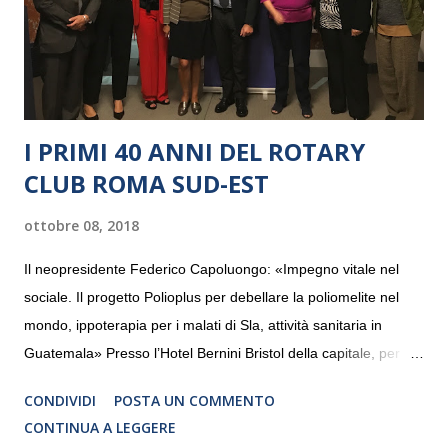
I PRIMI 40 ANNI DEL ROTARY
CLUB ROMA SUD-EST
ottobre 08, 2018
Il neopresidente Federico Capoluongo: «Impegno vitale nel
sociale. Il progetto Polioplus per debellare la poliomelite nel
mondo, ippoterapia per i malati di Sla, attività sanitaria in
Guatemala» Presso l’Hotel Bernini Bristol della capitale, per la
prima volta, sono stati presentati alla stampa i progetti in
CONDIVIDI
POSTA UN COMMENTO
programmazione del Rotary Club Roma Sud-Est che festeggia
CONTINUA A LEGGERE
i quaranta anni di attività. Un’occasione per raccontare al