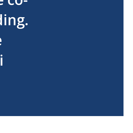
ding.
e
i