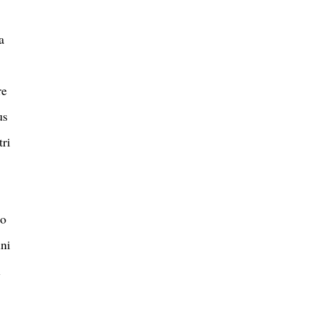
a
re
us
tri
co
ini
i