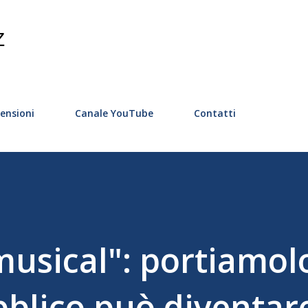
Passa ai contenuti principali
Z
ensioni
Canale YouTube
Contatti
musical": portiamol
bblico può diventar