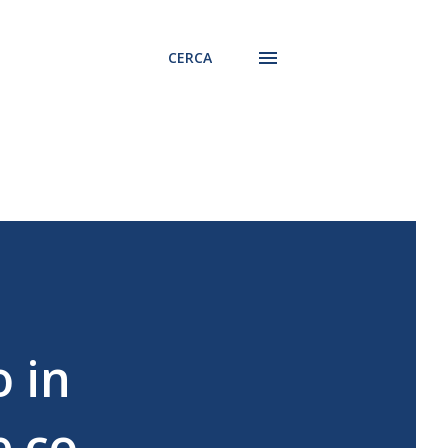
CERCA
o in
e co-