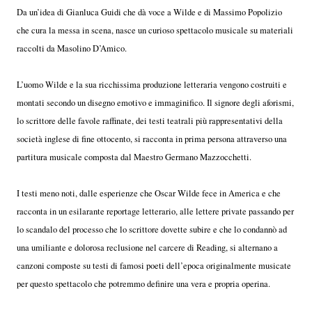
Da un’idea di Gianluca Guidi che dà voce a Wilde e di Massimo Popolizio
che cura la messa in scena, nasce un curioso spettacolo musicale su materiali
raccolti da Masolino D’Amico.
L’uomo Wilde e la sua ricchissima produzione letteraria vengono costruiti e
montati secondo un disegno emotivo e immaginifico. Il signore degli aforismi,
lo scrittore delle favole raffinate, dei testi teatrali più rappresentativi della
società inglese di fine ottocento, si racconta in prima persona attraverso una
partitura musicale composta dal Maestro Germano Mazzocchetti.
I testi meno noti, dalle esperienze che Oscar Wilde fece in America e che
racconta in un esilarante reportage letterario, alle lettere private passando per
lo scandalo del processo che lo scrittore dovette subire e che lo condannò ad
una umiliante e dolorosa reclusione nel carcere di Reading, si alternano a
canzoni composte su testi di famosi poeti dell’epoca originalmente musicate
per questo spettacolo che potremmo definire una vera e propria operina.