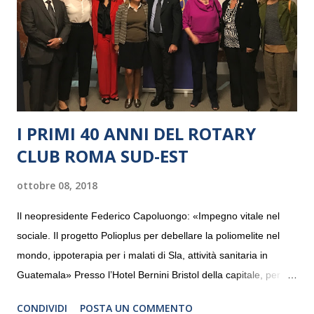
I PRIMI 40 ANNI DEL ROTARY
CLUB ROMA SUD-EST
ottobre 08, 2018
Il neopresidente Federico Capoluongo: «Impegno vitale nel
sociale. Il progetto Polioplus per debellare la poliomelite nel
mondo, ippoterapia per i malati di Sla, attività sanitaria in
Guatemala» Presso l’Hotel Bernini Bristol della capitale, per la
prima volta, sono stati presentati alla stampa i progetti in
CONDIVIDI
POSTA UN COMMENTO
programmazione del Rotary Club Roma Sud-Est che festeggia