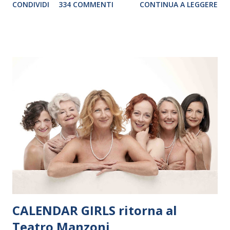
CONDIVIDI
334 COMMENTI
CONTINUA A LEGGERE
debutterà il 10 settembre a Heiden, in Germania, e toccherà, in
dieci giorni, nove differenti città in Svizzera, Italia, Danimarca e
Polonia. In Italia la Baltic Sea Youth Philharmonic sarà a Milano
il 14 settembre nel suggestivo contesto della Basilica di Santa
Maria delle Grazie, ospite dell’Associazione Musicale ArteViva,
e a Verona il 15 settembre al Teatro Filarmonico per il festival
“Settembre dell’Accademia” dove si esibirà per il secondo anno
consecutivo. Il pubblico milanese avrà il piacere di applaudire i
giovani artisti della Baltic Sea Youth Philharmonic per la quarta
volta. L’orchestra, fondata nel 2008 da Kristjan Järvi (affiancato
da un prestigioso consiglio di consulent...
CALENDAR GIRLS ritorna al
Teatro Manzoni