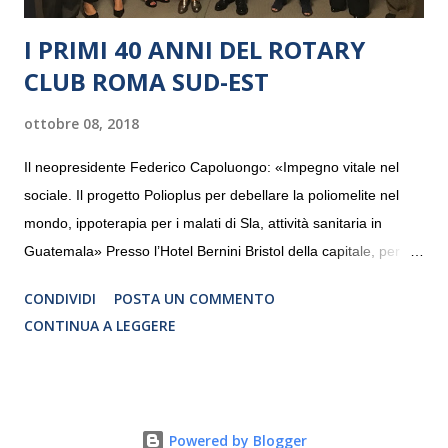
I PRIMI 40 ANNI DEL ROTARY
CLUB ROMA SUD-EST
ottobre 08, 2018
Il neopresidente Federico Capoluongo: «Impegno vitale nel
sociale. Il progetto Polioplus per debellare la poliomelite nel
mondo, ippoterapia per i malati di Sla, attività sanitaria in
Guatemala» Presso l’Hotel Bernini Bristol della capitale, per la
prima volta, sono stati presentati alla stampa i progetti in
CONDIVIDI
POSTA UN COMMENTO
programmazione del Rotary Club Roma Sud-Est che festeggia
CONTINUA A LEGGERE
i quaranta anni di attività. Un’occasione per raccontare al
mondo esterno i valori in cui il Club crede fermamente e che
muovono le azioni dei soci che lo compongono. Infatti le attività
che svolge il Rotary sono principalmente di volontariato e
Powered by Blogger
riguardano sia il territorio che le missioni all’estero in paesi in