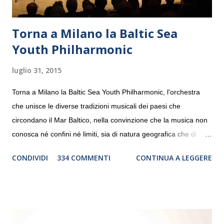
Torna a Milano la Baltic Sea
Youth Philharmonic
luglio 31, 2015
Torna a Milano la Baltic Sea Youth Philharmonic, l'orchestra
che unisce le diverse tradizioni musicali dei paesi che
circondano il Mar Baltico, nella convinzione che la musica non
conosca né confini né limiti, sia di natura geografica che di
genere. Il tour, realizzato grazie al sostegno di Saipem,
CONDIVIDI
334 COMMENTI
CONTINUA A LEGGERE
debutterà il 10 settembre a Heiden, in Germania, e toccherà, in
dieci giorni, nove differenti città in Svizzera, Italia, Danimarca e
Polonia. In Italia la Baltic Sea Youth Philharmonic sarà a Milano
il 14 settembre nel suggestivo contesto della Basilica di Santa
Maria delle Grazie, ospite dell’Associazione Musicale ArteViva,