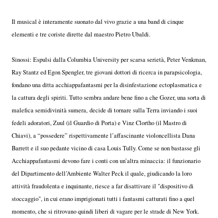
Il musical è interamente suonato dal vivo grazie a una band di cinque
elementi e tre coriste dirette dal maestro Pietro Ubaldi.
Sinossi: Espulsi dalla Columbia University per scarsa serietà, Peter Venkman,
Ray Stantz ed Egon Spengler, tre giovani dottori di ricerca in parapsicologia,
fondano una ditta acchiappafantasmi per la disinfestazione ectoplasmatica e
la cattura degli spiriti. Tutto sembra andare bene fino a che Gozer, una sorta di
malefica semidivinità sumera, decide di tornare sulla Terra inviando i suoi
fedeli adoratori, Zuul (il Guardio di Porta) e Vinz Clortho (il Mastro di
Chiavi), a “possedere” rispettivamente l’affascinante violoncellista Dana
Barrett e il suo pedante vicino di casa Louis Tully. Come se non bastasse gli
Acchiappafantasmi devono fare i conti con un’altra minaccia: il funzionario
del Dipartimento dell’Ambiente Walter Peck il quale, giudicando la loro
attività fraudolenta e inquinante, riesce a far disattivare il "dispositivo di
stoccaggio", in cui erano imprigionati tutti i fantasmi catturati fino a quel
momento, che si ritrovano quindi liberi di vagare per le strade di New York.