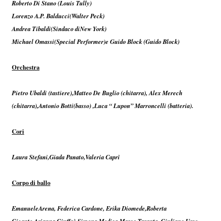
Roberto Di Stano (Louis Tully)
Lorenzo A.P. Balducci(Walter Peck)
Andrea Tibaldi(Sindaco diNew York)
Michael Omassi(Special Performer)e Guido Block (Guido Block)
Orchestra
Pietro Ubaldi (tastiere),Matteo De Buglio (chitarra), Alex Merech
(chitarra),Antonio Botti(basso) ,Luca “ Lupon” Marroncelli (batteria).
Cori
Laura Stefani,Giada Panato,Valeria Caprì
Corpo di ballo
EmanueleArena, Federica Cardone, Erika Diomede,Roberta
Gigante,Arianna Giuffrè,Simona Modica Marco Taranta, Giuliano Urso.