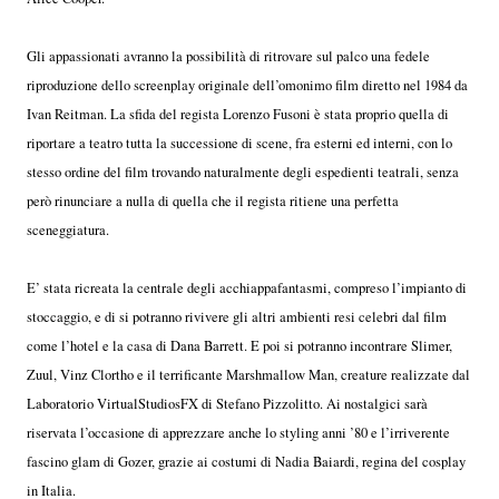
Gli appassionati avranno la possibilità di ritrovare sul palco una fedele
riproduzione dello screenplay originale dell’omonimo film diretto nel 1984 da
Ivan Reitman. La sfida del regista Lorenzo Fusoni è stata proprio quella di
riportare a teatro tutta la successione di scene, fra esterni ed interni, con lo
stesso ordine del film trovando naturalmente degli espedienti teatrali, senza
però rinunciare a nulla di quella che il regista ritiene una perfetta
sceneggiatura.
E’ stata ricreata la centrale degli acchiappafantasmi, compreso l’impianto di
stoccaggio, e di si potranno rivivere gli altri ambienti resi celebri dal film
come l’hotel e la casa di Dana Barrett. E poi si potranno incontrare Slimer,
Zuul, Vinz Clortho e il terrificante Marshmallow Man, creature realizzate dal
Laboratorio VirtualStudiosFX di Stefano Pizzolitto. Ai nostalgici sarà
riservata l’occasione di apprezzare anche lo styling anni ’80 e l’irriverente
fascino glam di Gozer, grazie ai costumi di Nadia Baiardi, regina del cosplay
in Italia.