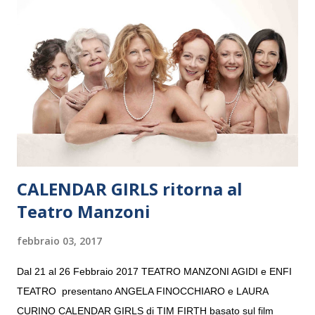
e a Verona il 15 settembre al Teatro Filarmonico per il festival
“Settembre dell’Accademia” dove si esibirà per il secondo anno
consecutivo. Il pubblico milanese avrà il piacere di applaudire i
giovani artisti della Baltic Sea Youth Philharmonic per la quarta
volta. L’orchestra, fondata nel 2008 da Kristjan Järvi (affiancato
da un prestigioso consiglio di consulent...
CALENDAR GIRLS ritorna al
Teatro Manzoni
febbraio 03, 2017
Dal 21 al 26 Febbraio 2017 TEATRO MANZONI AGIDI e ENFI
TEATRO presentano ANGELA FINOCCHIARO e LAURA
CURINO CALENDAR GIRLS di TIM FIRTH basato sul film