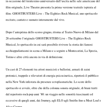
in occasione del trentesimo anniversario dall’uscita nelle sale americane del
film originale, Live Theatre presenta la prima versione teatrale ispirata al
film: GHOSTBUSTERS Live – The Eighties Rock Musical, uno spettacolo
recitato, cantato e suonato interamente dal vivo.
Dopo l’anteprima dello scorso giugno, ritorna al Teatro Nuovo di Milano dal
28 settembre l’originale GHOSTBUSTERS Live – The Eighties Rock
Musical, lo spettacolo in cui sarà possibile rivivere la storia dei famosi
acchiappafantasmi in scena a Milano e a seguire a Montecatini, La Spezia,
Torino e altre città ancora in via di definizione.
Un cast di 27 elementi tra attori musicisti e ballerini, armati di zaini
protonici, trappole e rilevatori di energia psicocinetica, riporterà il pubblico
nella New York infestata da presenze ectoplasmatiche. Lo score dello
spettacolo si avvale, oltre che della colonna sonora originale, di brani tratti
dal repertorio rock-pop anni ’80: un viaggio nelle sonorità trascinanti ed
eccessive di quegli anni, dai Journey, agli ELO agli Smiths fino a Meat Loaf e
Alice Cooper.